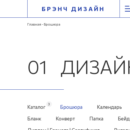
БРЭНЧ ДИЗАЙН
Перейти
Главная
- Брошюра
к
содержимому
01
ДИЗАЙН
3
Каталог
Брошюра
Календарь
Бланк
Конверт
Папка
Бей