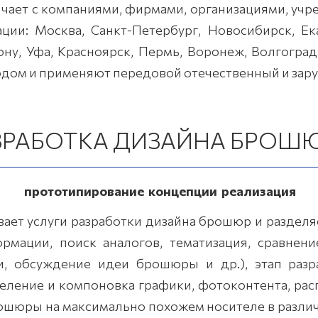
ичает с компаниями, фирмами, организациями, уч
ии: Москва, Санкт-Петербург, Новосибирск, Ек
ону, Уфа, Красноярск, Пермь, Воронеж, Волгогра
ом и применяют передовой отечественный и зар
ЗРАБОТКА ДИЗАЙНА БРОШ
прототипирование концепции реализация
т услуги разработки дизайна брошюр и разделяе
рмации, поиск аналогов, тематизация, сравнен
, обсуждение идеи брошюры и др.), этап разра
еление и компоновка графики, фотоконтента, рас
ошюры на максимально похожем носителе в различн