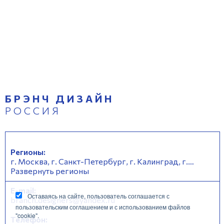
БРЭНЧ ДИЗАЙН
РОССИЯ
Регионы:
г. Москва, г. Санкт-Петербург, г. Калинград, г.
Архангельск, г. Нижний-Новгород, г. Сочи, г.
Развернуть регионы
Екатеринбург, г. Владивосток
E-mail:
Оставаясь на сайте, пользователь соглашается с
branch.designers@yandex.ru
пользовательским соглашением и с использованием файлов
"cookie".
Телефон: